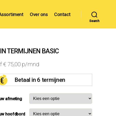
Assortiment
Over ons
Contact
Search
 IN TERMIJNEN BASIC
af
€
75,00
p/mnd
Betaal in 6 termijnen
uw afmeting
 uw hoofdbord