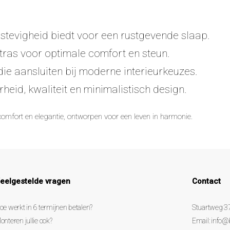
n stevigheid biedt voor een rustgevende slaap.
ras voor optimale comfort en steun.
ie aansluiten bij moderne interieurkeuzes.
eid, kwaliteit en minimalistisch design.
fort en elegantie, ontworpen voor een leven in harmonie.
eelgestelde vragen
Contact
oe werkt in 6 termijnen betalen?
Stuartweg 3
onteren jullie ook?
Email:
info@