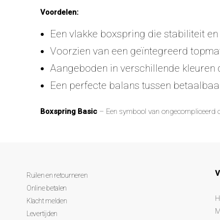
Voordelen:
Een vlakke boxspring die stabiliteit e
Voorzien van een geïntegreerd topmat
Aangeboden in verschillende kleuren d
Een perfecte balans tussen betaalbaarh
Boxspring Basic
– Een symbool van ongecompliceerd com
V
Ruilen en retourneren
Online betalen
H
Klacht melden
M
Levertijden