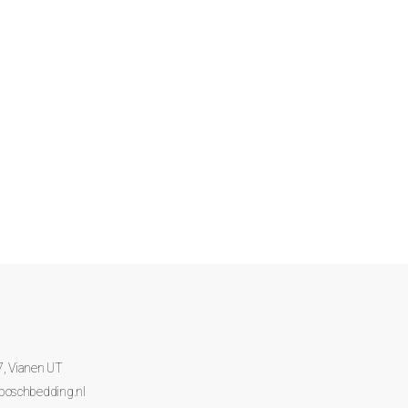
7, Vianen UT
boschbedding.nl