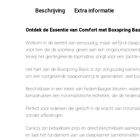
Beschrijving
Extra informatie
Ontdek de Essentie van Comfort met Boxspring Bas
Welkom in de wereld van eenvoudig, maar verfijnd slaapco
voor hen die de voorkeur geven aan een ongecompliceerde 
terwijl het geïntegreerde topmatras zorgt voor een zachte
Het hart van de Boxspring Basic is zijn zorgvuldig samen
om een rustgevende slaapervaring te garanderen, wat bijd
Beschikbaar in een reeks van hedendaagse kleuren, waaronde
benadrukken een minimalistische esthetiek, die de hedenda
Perfect voor iedereen die gelooft in de kracht van minimali
zonder afleidingen.
Dankzij zijn betaalbare prijs en direct beschikbare aan
en laat het fundament van uw slaapkamer samensmelten met