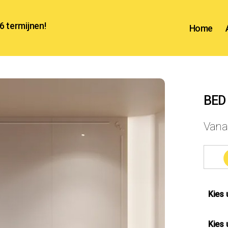
 6 termijnen!
Home
BED
Van
Kies 
Kies