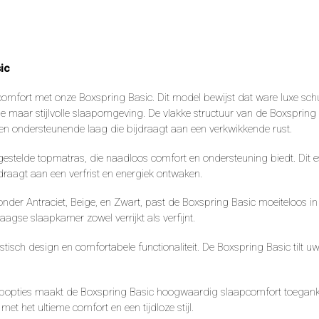
ic
mfort met onze Boxspring Basic. Dit model bewijst dat ware luxe schuil
maar stijlvolle slaapomgeving. De vlakke structuur van de Boxspring Ba
 en ondersteunende laag die bijdraagt aan een verkwikkende rust.
gestelde topmatras, die naadloos comfort en ondersteuning biedt. Dit e
raagt aan een verfrist en energiek ontwaken.
r Antraciet, Beige, en Zwart, past de Boxspring Basic moeiteloos in elk
agse slaapkamer zowel verrijkt als verfijnt.
stisch design en comfortabele functionaliteit. De Boxspring Basic tilt u
koopopties maakt de Boxspring Basic hoogwaardig slaapcomfort toegank
 het ultieme comfort en een tijdloze stijl.