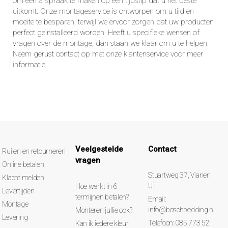
om een afspraak te maken op een tijdstip dat u het beste
uitkomt. Onze montageservice is ontworpen om u tijd en
moeite te besparen, terwijl we ervoor zorgen dat uw producten
perfect geïnstalleerd worden. Heeft u specifieke wensen of
vragen over de montage, dan staan we klaar om u te helpen.
Neem gerust contact op met onze klantenservice voor meer
informatie.
Veelgestelde
Contact
Ruilen en retourneren
vragen
Online betalen
Stuartweg 37, Vianen
Klacht melden
UT
Hoe werkt in 6
Levertijden
termijnen betalen?
Email:
Montage
info@boschbedding.nl
Monteren jullie ook?
Levering
Telefoon: 085 773 52
Kan ik iedere kleur