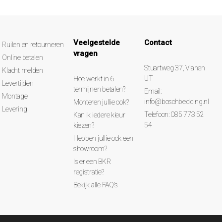
Veelgestelde
Contact
Ruilen en retourneren
vragen
Online betalen
Stuartweg 37, Vianen
Klacht melden
UT
Hoe werkt in 6
Levertijden
termijnen betalen?
Email:
Montage
info@boschbedding.nl
Monteren jullie ook?
Levering
Telefoon: 085 773 52
Kan ik iedere kleur
54
kiezen?
Hebben jullie ook een
showroom?
Is er een BKR
registratie?
Bekijk alle FAQ's