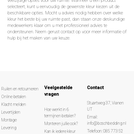
veelzijdige opties voor uw ruimte. Wanneer u een product
selecteert, kunt u eenvoudig de gewenste kleur kiezen uit de
beschikbare opties. Mocht u advies nodig hebben over welke
kleur het beste bij uw ruimte past, dan staan onze deskundige
medewerkers klaar om u met professioneel advies te
ondersteunen. Neem gerust contact op voor meer informatie of
hulp bij het maken van uw keuze.
Veelgestelde
Contact
Ruilen en retourneren
vragen
Online betalen
Stuartweg 37, Vianen
Klacht melden
UT
Hoe werkt in 6
Levertijden
termijnen betalen?
Email:
Montage
info@boschbedding.nl
Monteren jullie ook?
Levering
Telefoon: 085 773 52
Kan ik iedere kleur