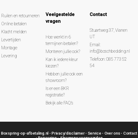
Veelgestelde
Contact
Ruilen en retourneren
vragen
Online betalen
Stuartweg 37, Vianen
Klacht melden
UT
Hoe werkt in 6
Levertijden
termijnen betalen?
Email:
Montage
info@boschbedding.nl
Monteren jullie ook?
Levering
Telefoon: 085 773 52
Kan ik iedere kleur
54
kiezen?
Hebben jullie ook een
showroom?
Is er een BKR
registratie?
Bekijk alle FAQ's
Boxspring-op-afbetaling.nl -
Privacy/disclaimer
-
Service
-
Over ons
-
Contact
-
Bezorging
-
Algemene voorwaarden