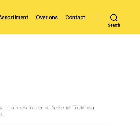
Assortiment
Over ons
Contact
Search
j bij afrekenen alleen het 1e termijn in rekening
d.